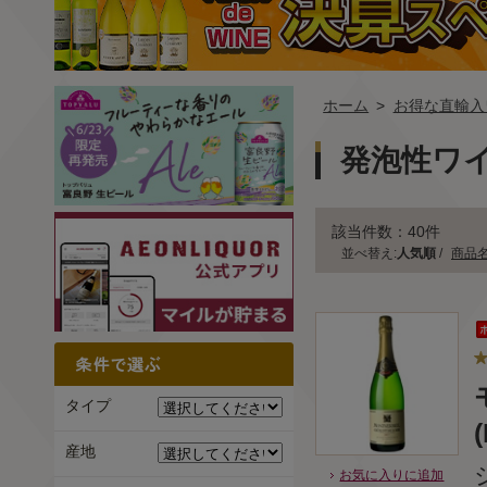
ホーム
>
お得な直輸入
発泡性ワ
該当件数：40件
並べ替え:
人気順
/
商品
タイプ
産地
お気に入りに追加