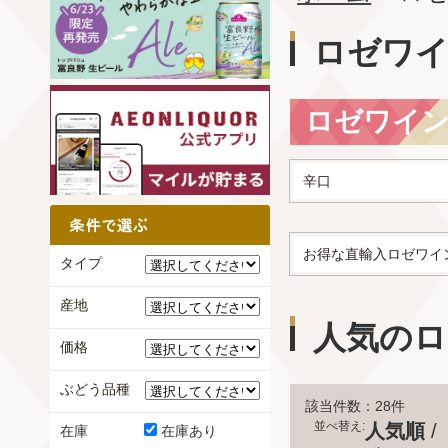
ロゼワ
ロゼワイ
辛口
お得な直輸入ロゼワイ
タイプ
産地
人気のロ
価格
ぶどう品種
該当件数：28件
並べ替え:
人気順
/
在庫
在庫あり