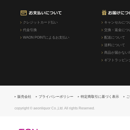
クレジットカード払い
キャンセルにつ
代金引換
交換・返金につ
WAON POINTによるお支払い
配送について
送料について
商品が届かない
ギフトラッピン
販売会社
プライバシーポリシー
特定商取引に基づく表示
ご
copyright © aeonliquor Co.,Ltd. All rights Reserved.