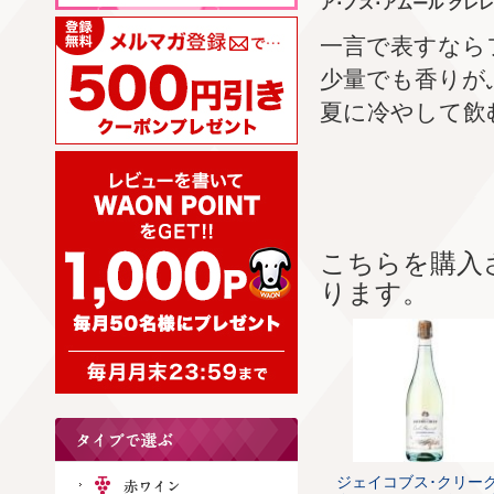
ア･ノス･アムール クレ
一言で表すなら
少量でも香りが
夏に冷やして飲
こちらを購入
ります。
ジェイコブス･クリー