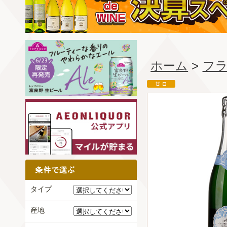
ホーム
>
フ
タイプ
産地