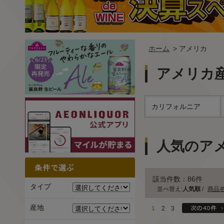
ホーム
> アメリカ
アメリカ
カリフォルニア
人気のア
該当件数：86件
タイプ
並べ替え:
人気順
/
商品
産地
1
2
3