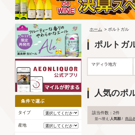
ホーム
> ポルトガル
ポルトガ
マディラ地方
人気のポ
タイプ
該当件数：2件
並べ替え:
人気順
/
商品
産地