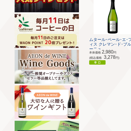
ムタール･ペール･エ･
ィス クレマン･ド･ブ
ーニュ ...
2,980
本体価格
円
3,278
(税込価格
円)