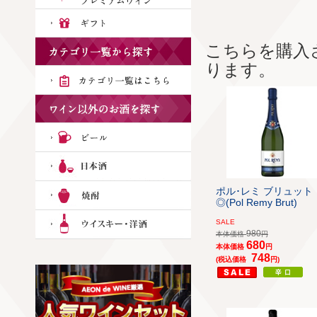
こちらを購入
ります。
ポル･レミ ブリュット
◎(Pol Remy Brut)
SALE
980
本体価格
円
680
本体価格
円
748
(税込価格
円)