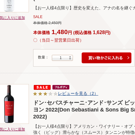
【お一人様4点限り】歴史を変えた、アナの名を継ぐ
SALE
気に入りに追加
本体価格 2,450円
1,480
1,628
本体価格
円
(
税込価格
円
)
〇（当日～翌営業日出荷）
数量：
1
レビューを見る（2）
ドン･セバスチャーニ･アンド･サンズ ビ
ヨン 2022(Don Sebastiani & Sons Big 
2022)
【お一人様4点限り】アメリカン・ワイナリー・オブ
気に入りに追加
強く（ビッグ）滑らかな（スムース）タンニンが特徴