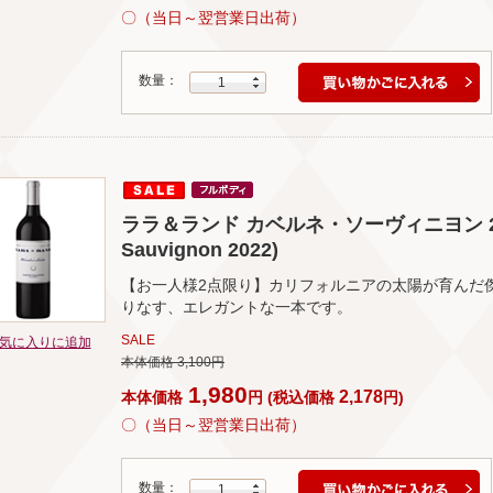
〇（当日～翌営業日出荷）
数量：
1
ララ＆ランド カベルネ・ソーヴィニヨン 2022(L
Sauvignon 2022)
【お一人様2点限り】カリフォルニアの太陽が育んだ
りなす、エレガントな一本です。
SALE
気に入りに追加
本体価格 3,100円
1,980
2,178
本体価格
円
(
税込価格
円
)
〇（当日～翌営業日出荷）
数量：
1