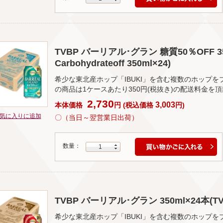
TVBP バーリアル･グラン 糖質50％OFF 350ml
Carbohydrateoff 350ml×24)
希少な東北産ホップ「IBUKI」を含む複数のホップ
の商品は1ケースあたり350円(税抜き)の配送料金を
2,730
3,003
本体価格
円
(
税込価格
円
)
気に入りに追加
〇（当日～翌営業日出荷）
数量：
1
TVBP バーリアル･グラン 350ml×24本(TVBP 
希少な東北産ホップ「IBUKI」を含む複数のホップ