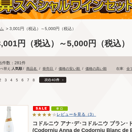
ム
> 3,001円（税込）～5,000円（税込）
3,001円（税込）～5,000円（税込）
当件数：281件
べ替え:
人気順
/
商品名
/
発売日
/
価格の安い順
/
価格の高い順
在庫:
全
2
3
4
5
6
7
8
レビューを見る（3）
コドルニウ アナ･デ･コドルニウ ブラン･
(Codorniu Anna de Codorniu Blanc de 