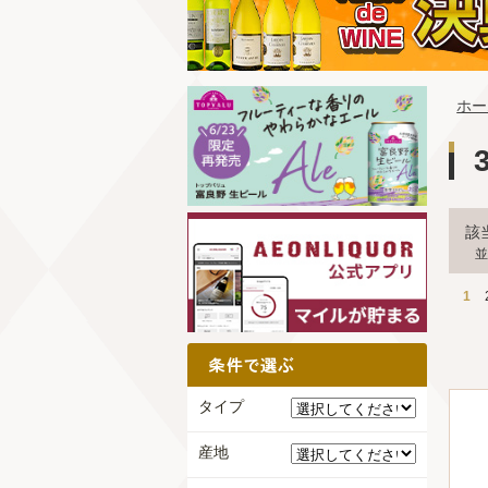
ホー
該
並
1
タイプ
産地