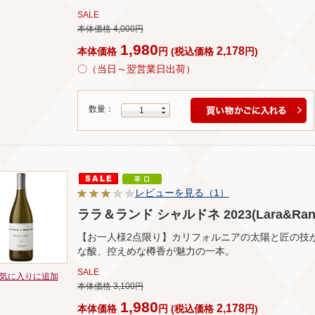
SALE
本体価格 4,000円
1,980
2,178
本体価格
円
(
税込価格
円
)
〇（当日～翌営業日出荷）
数量：
1
レビューを見る（1）
ララ＆ランド シャルドネ 2023(Lara&Rand C
【お一人様2点限り】カリフォルニアの太陽と匠の技
な酸、控えめな樽香が魅力の一本。
SALE
気に入りに追加
本体価格 3,100円
1,980
2,178
本体価格
円
(
税込価格
円
)