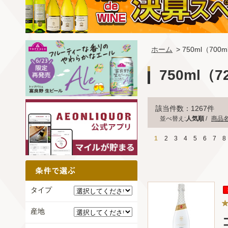
ホーム
> 750ml（700m
750ml（7
該当件数：1267件
並べ替え:
人気順
/
商品
1
2
3
4
5
6
7
8
タイプ
産地