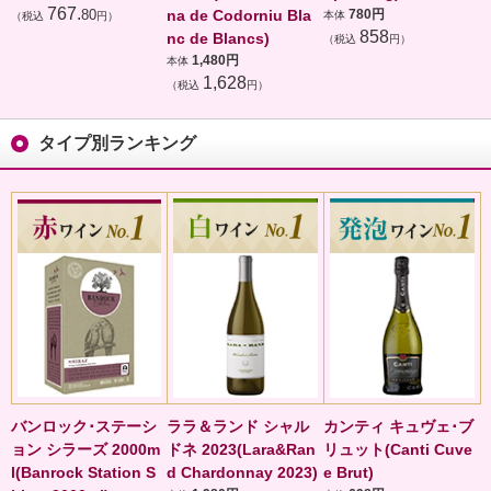
767.
80
na de Codorniu Bla
780円
本体
（税込
円）
858
nc de Blancs)
（税込
円）
1,480円
本体
1,628
（税込
円）
タイプ別ランキング
バンロック･ステーシ
ララ＆ランド シャル
カンティ キュヴェ･ブ
ョン シラーズ 2000m
ドネ 2023(Lara&Ran
リュット(Canti Cuve
l(Banrock Station S
d Chardonnay 2023)
e Brut)