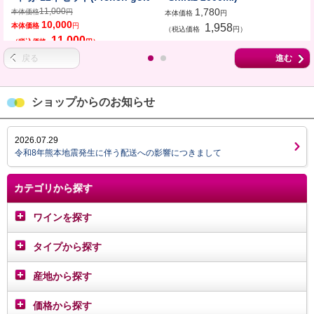
medal Fullbody Red wine 12
11,000
1,780
本体価格
円
本体価格
円
10,000
bottle set)
本体価格
円
1,958
（税込価格
円）
11,000
（税込価格
円）
戻る
進む
ショップからのお知らせ
2026.07.29
令和8年熊本地震発生に伴う配送への影響につきまして
カテゴリから探す
ワインを探す
タイプから探す
産地から探す
価格から探す