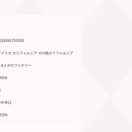
018341751055
アメリカ カリフォルニア その他カリフォルニア
E.＆J.ガロワイナリー
50ml
白
やや辛口
3.5%