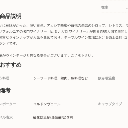
在庫
商品説明
かに黄緑がかった、薄い黄色。アカシア蜂蜜や白桃の缶詰のシロップ、シトラス、
リフォルニアの名門ワイナリー「E. ＆J. ガロ ワイナリー」が世界約60カ国で展
豊富なラインナップが人気を集めており、テーブルワイン市場における売上金額･コンク
ランドです。
像がヴィンテージと異なる場合がございます。ご了承下さい。
おすすめ
う料理
シーフード料理、鶏肉、魚料理など
飲み頃温度
備考
ンポーター
コルドンヴェール
キャップタイプ
ベル表示
酸化防止剤(亜硫酸塩)含有