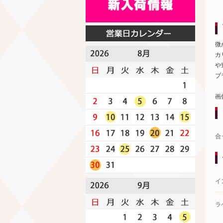
微
カ
や
ブ
画
合
イ
ラ