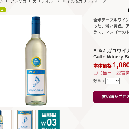
ム
>
アメリカ
>
カリフォルニア
> その他カリフォルニア
全米テーブルワイン
った、薄い黄色。
ラス、マンゴーの
E.＆J.ガロワイ
Gallo Winery B
1,08
本体価格
〇（当日～翌営
数量：