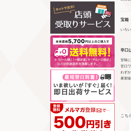
宝箱
いろい
辛口
甘味に
甘口ワ
わずか
果実味
こち