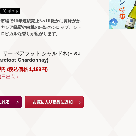
市場で10年連続売上No1!!微かに黄緑がか
アカシア蜂蜜や白桃の缶詰のシロップ、シト
トロピカルな香りが広がります。
ナリー ベアフット シャルドネ(E.&J.
arefoot Chardonnay)
0
円 (
税込価格
1,188
円
)
業日出荷）