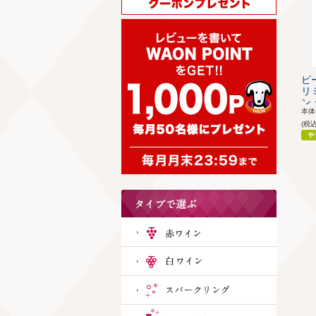
ビ
リ
ン 
本
(税