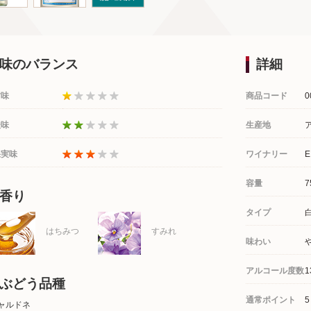
味のバランス
詳細
甘味
商品コード
0
酸味
生産地
果実味
ワイナリー
容量
7
香り
タイプ
はちみつ
すみれ
味わい
アルコール度数
1
ぶどう品種
通常ポイント
5
ャルドネ