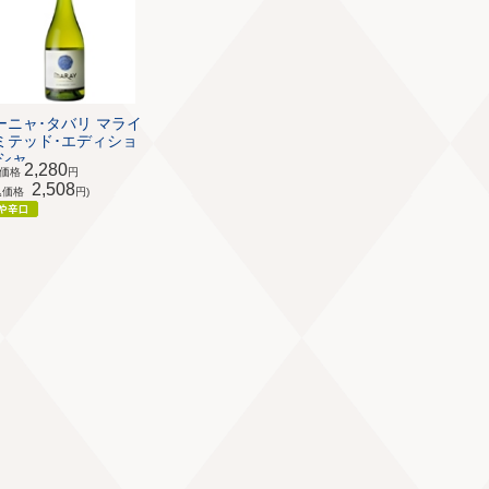
ーニャ･タバリ マライ
ミテッド･エディショ
シャ...
2,280
体価格
円
2,508
込価格
円)