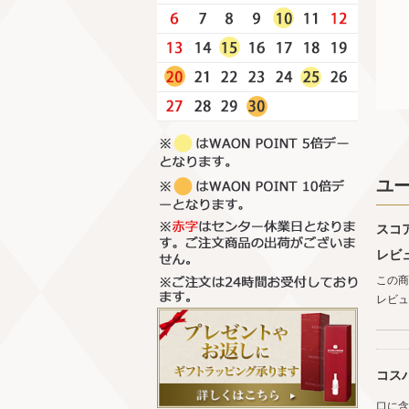
ユ
スコ
レビ
この商
レビュ
コス
口に含