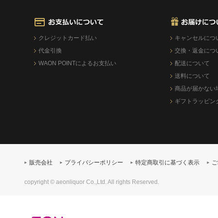
クレジットカード払い
キャンセルにつ
代金引換
交換・返金につ
WAON POINTによるお支払い
配送について
送料について
商品が届かない
ギフトラッピン
販売会社
プライバシーポリシー
特定商取引に基づく表示
ご
copyright © aeonliquor Co.,Ltd. All rights Reserved.