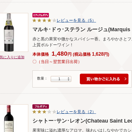
レビューを見る（5）
マルキ･ドゥ･ステラン ルージュ(Marquis D'a
赤と黒の果実や微かなスパイシー香。まろやかさとフ
上質ボルドーワイン！
1,480
1,628
本体価格
円
(
税込価格
円
)
気に入りに追加
〇（当日～翌営業日出荷）
数量：
1
レビューを見る（2）
シャトー･サン･レオン(Chateau Saint Leo
果実味に溢れ濃厚なアロマ。味わいはしなやかでカシ