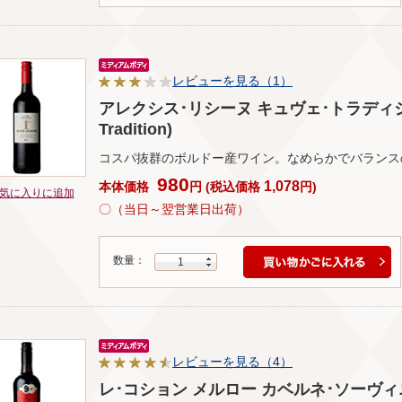
レビューを見る（1）
アレクシス･リシーヌ キュヴェ･トラディション(Al
Tradition)
コスパ抜群のボルドー産ワイン。なめらかでバランス
980
1,078
本体価格
円
(
税込価格
円
)
気に入りに追加
〇（当日～翌営業日出荷）
数量：
1
レビューを見る（4）
レ･コション メルロー カベルネ･ソーヴィニョン(