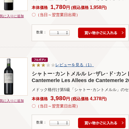
1,780
1,958
本体価格
円
(
税込価格
円
)
〇（当日～翌営業日出荷）
気に入りに追加
数量：
1
レビューを見る（1）
シャトー･カントメルル レ･ザレ･ド･カントメル
Cantemerle Les Allees de Cantemerle 2
メドック格付け第5級「シャトー･カントメルル」の
3,980
4,378
本体価格
円
(
税込価格
円
)
気に入りに追加
〇（当日～翌営業日出荷）
数量：
1