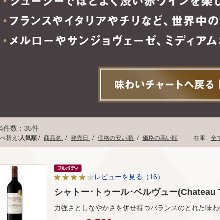
当件数：35件
べ替え:
人気順
/
商品名
/
発売日
/
価格の安い順
/
価格の高い順
在庫:
全
レビューを見る（16）
シャトー･トゥール･ベルヴュー(Chateau Tour
力強さとしなやかさを併せ持つバランスのとれた味わ