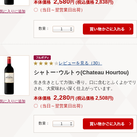
2,580
2,838
本体価格
円
(
税込価格
円
)
〇（当日～翌営業日出荷）
気に入りに追加
数量：
1
レビューを見る（30）
シャトー･ウルトゥ(Chateau Hourtou)
生き生きとして力強い香り。口に含むとふくよかでリ
され、大変味わい深く仕上がっています。
2,280
2,508
本体価格
円
(
税込価格
円
)
気に入りに追加
〇（当日～翌営業日出荷）
数量：
1