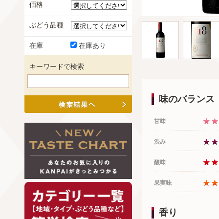
価格
ぶどう品種
在庫
在庫あり
キーワードで検索
味のバランス
甘味
渋み
酸味
果実味
香り