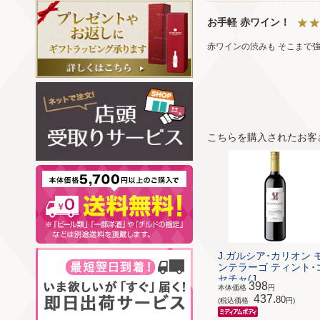
お手軽 赤ワイン！
赤ワインの渋みも そこまで
こちらを購入されたお客
J.ガルシア･カリオン 
ンテラーゴ ティント･
セチャ(J...
398
本体価格
円
437.
80
(税込価格
円)