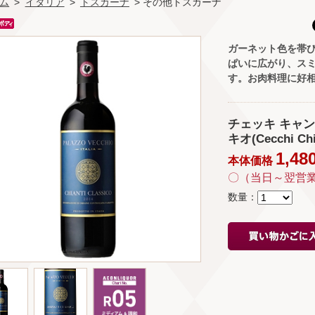
ム
>
イタリア
>
トスカーナ
> その他トスカーナ
ガーネット色を帯
ぱいに広がり、ス
す。お肉料理に好
チェッキ キャン
キオ(Cecchi Chia
1,48
本体価格
〇（当日～翌営
数量：