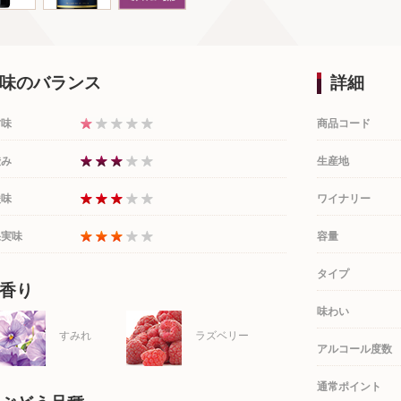
味のバランス
詳細
甘味
商品コード
渋み
生産地
酸味
ワイナリー
果実味
容量
タイプ
香り
味わい
すみれ
ラズベリー
アルコール度数
通常ポイント