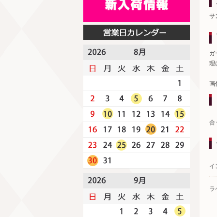
サ
ガ
理
画
合
イ
ラ