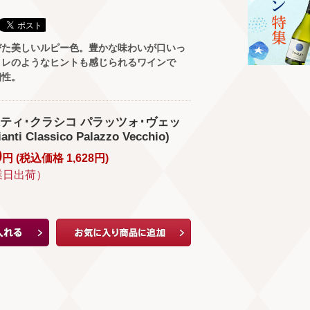
びた美しいルピー色。豊かな味わいが口いっ
ミレのようなヒントも感じられるワインで
相性。
ティ･クラシコ パラッツォ･ヴェッ
nti Classico Palazzo Vecchio)
0
円 (
税込価格
1,628
円
)
業日出荷）