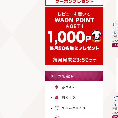
ピ
ク
ポッ
本
(税
マ
ワー
CE
本
(税