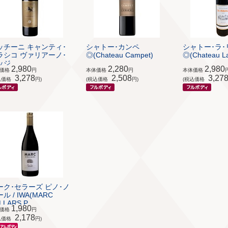
ッチーニ キャンティ･
シャトー･カンペ
シャトー･ラ･
ラシコ ヴァリアーノ･
◎(Chateau Campet)
◎(Chateau La
ジ...
2,980
2,280
2,980
体価格
円
本体価格
円
本体価格
3,278
2,508
3,27
込価格
円)
(税込価格
円)
(税込価格
ーク･セラーズ ピノ･ノ
ル / IWA(MARC
LLARS P...
1,980
体価格
円
2,178
込価格
円)