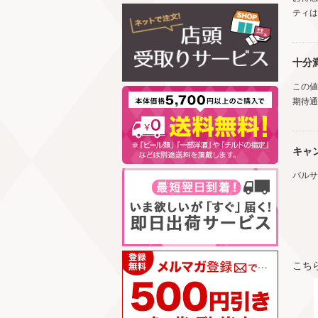
ティは
十分
この値
期待通
キャ
バルサ
こち