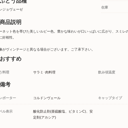
ぶどう品種
在庫
ンジョヴェーゼ
商品説明
ーネット色を帯びた美しいルピー色。豊かな味わいが口いっぱいに広がり、スミレ
に好相性。
像がヴィンテージと異なる場合がございます。ご了承下さい。
おすすめ
う料理
サラミ･肉料理
飲み頃温度
備考
ンポーター
コルドンヴェール
キャップタイプ
ベル表示
酸化防止剤(亜硫酸塩、ビタミンC)、安
定剤(アカシア)