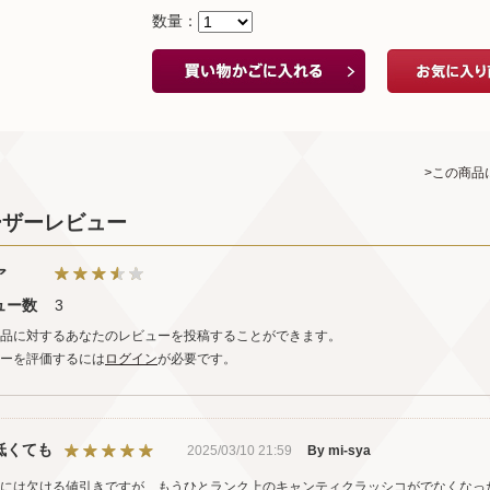
数量：
>この商品
ーザーレビュー
ア
ュー数
3
品に対するあなたのレビューを投稿することができます。
ーを評価するには
ログイン
が必要です。
低くても
2025/03/10 21:59
By mi-sya
には欠ける値引きですが、もうひとランク上のキャンティクラッシコがでなくなっ