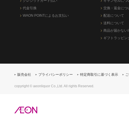
クレジットカード払い
キャンセルにつ
代金引換
交換・返金につ
WAON POINTによるお支払い
配送について
送料について
商品が届かない
ギフトラッピン
販売会社
プライバシーポリシー
特定商取引に基づく表示
ご
copyright © aeonliquor Co.,Ltd. All rights Reserved.