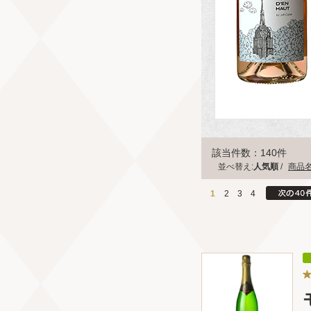
該当件数：140件
並べ替え:
人気順
/
商品
1
2
3
4