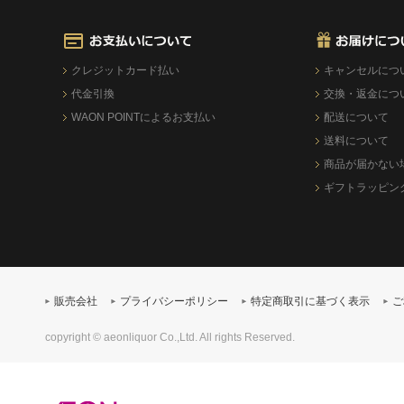
クレジットカード払い
キャンセルにつ
代金引換
交換・返金につ
WAON POINTによるお支払い
配送について
送料について
商品が届かない
ギフトラッピン
販売会社
プライバシーポリシー
特定商取引に基づく表示
ご
copyright © aeonliquor Co.,Ltd. All rights Reserved.