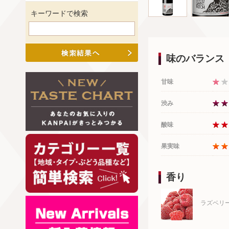
キーワードで検索
味のバランス
甘味
渋み
酸味
果実味
香り
ラズベリ