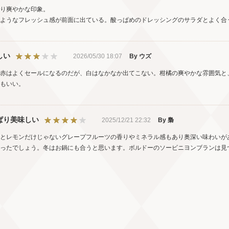
り爽やかな印象。
ようなフレッシュ感が前面に出ている。酸っぱめのドレッシングのサラダとよく合
しい
2026/05/30 18:07
By ウズ
赤はよくセールになるのだが、白はなかなか出てこない。柑橘の爽やかな雰囲気と
もいい。
ぱり美味しい
2025/12/21 22:32
By 梟
とレモンだけじゃないグレープフルーツの香りやミネラル感もあり奥深い味わいが
ったでしょう。冬はお鍋にも合うと思います。ボルドーのソービニヨンブランは見