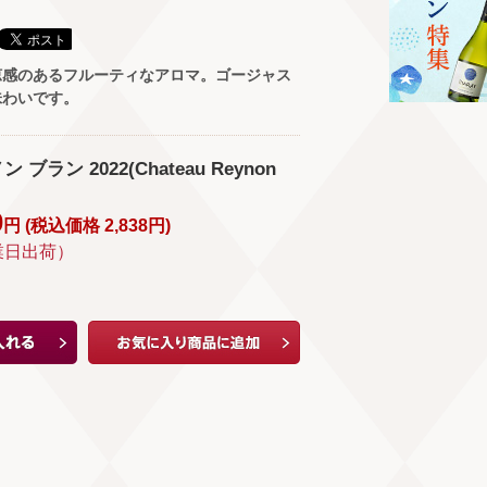
涼感のあるフルーティなアロマ。ゴージャス
味わいです。
ブラン 2022(Chateau Reynon
0
円 (
税込価格
2,838
円
)
業日出荷）