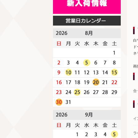
白
ド
ネ
画
合
イ
ラ