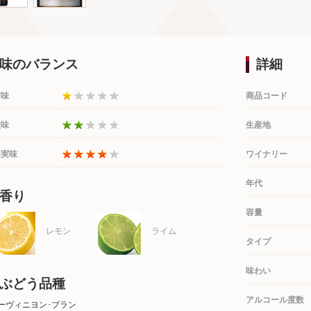
味のバランス
詳細
甘味
商品コード
酸味
生産地
果実味
ワイナリー
年代
香り
容量
レモン
ライム
タイプ
味わい
ぶどう品種
アルコール度数
ーヴィニヨン･ブラン