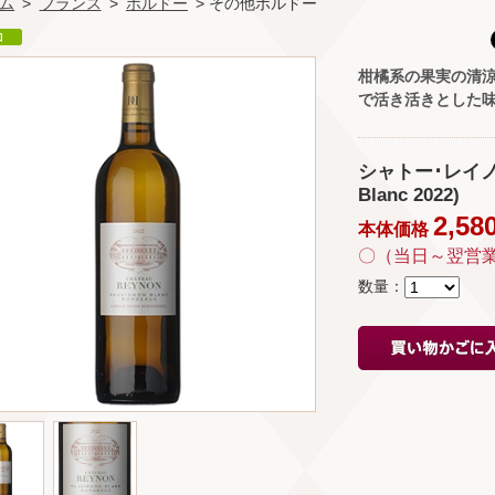
ム
>
フランス
>
ボルドー
> その他ボルドー
柑橘系の果実の清
で活き活きとした
シャトー･レイノン 
Blanc 2022)
2,58
本体価格
〇（当日～翌営
数量：