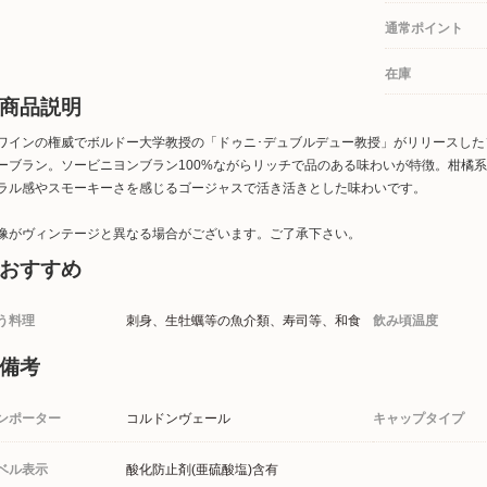
通常ポイント
在庫
商品説明
ワインの権威でボルドー大学教授の「ドゥニ･デュブルデュー教授」がリリースしたソ
ーブラン。ソービニヨンブラン100%ながらリッチで品のある味わいが特徴。柑橘
ラル感やスモーキーさを感じるゴージャスで活き活きとした味わいです。
像がヴィンテージと異なる場合がございます。ご了承下さい。
おすすめ
う料理
刺身、生牡蠣等の魚介類、寿司等、和食
飲み頃温度
備考
ンポーター
コルドンヴェール
キャップタイプ
ベル表示
酸化防止剤(亜硫酸塩)含有