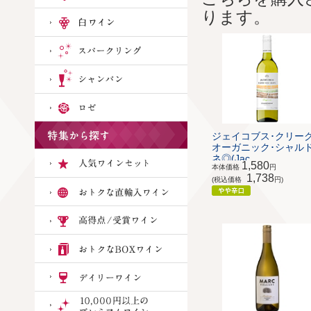
ります。
ジェイコブス･クリー
オーガニック･シャル
ネ◎(Jac...
1,580
本体価格
円
1,738
(税込価格
円)