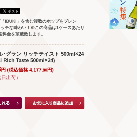
「IBUKI」を含む複数のホップをブレン
リッチな味わい！※この商品は1ケースあたり
配送料金を頂戴致します。
ル･グラン リッチテイスト 500ml×24
 Rich Taste 500ml×24)
8
円 (
税込価格
4,177.
円
)
80
業日出荷）