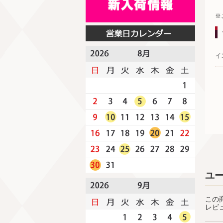
※
イ
ユ
この
レビ