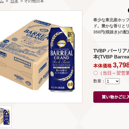
ム
>
日本
> その他日本
希少な東北産ホップ
ド。豊かな香りと
350円(税抜き)の
TVBP バーリア
本(TVBP Barreal
3,79
本体価格
〇（当日～翌営
数量：