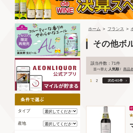
ホーム
>
フランス
>
その他ボ
該当件数：71件
並べ替え:
人気順
/
商品
1
2
タイプ
産地