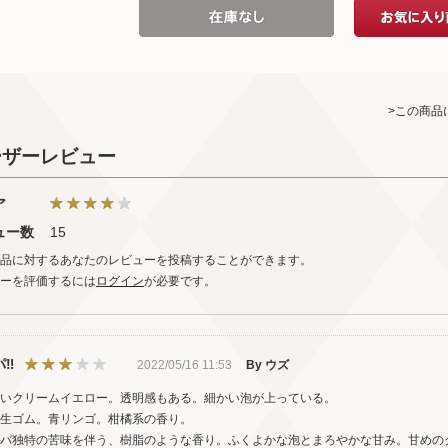
>この商品
ーザーレビュー
ア
ュー数
15
品に対するあなたのレビューを投稿することができます。
ーを評価するには
ログイン
が必要です。
‼︎
2022/05/16 11:53
By ウズ
いクリームイエロー。透明感もある。細かい泡が上っている。
生ゴム。青リンゴ。柑橘系の香り。
バ独特の苦味を伴う、樹脂のような香り。ふくよかな泡とまろやかな甘み。甘めの