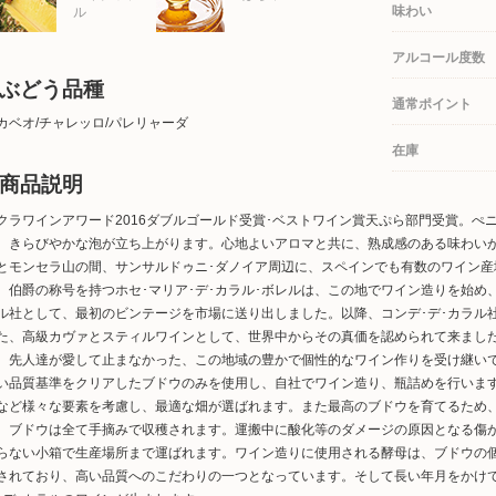
味わい
ル
アルコール度数
ぶどう品種
通常ポイント
カベオ/チャレッロ/パレリャーダ
在庫
商品説明
クラワインアワード2016ダブルゴールド受賞･ベストワイン賞天ぷら部門受賞。ぺ
、きらびやかな泡が立ち上がります。心地よいアロマと共に、熟成感のある味わいが
とモンセラ山の間、サンサルドゥニ･ダノイア周辺に、スペインでも有数のワイン産地
、伯爵の称号を持つホセ･マリア･デ･カラル･ボレルは、この地でワイン造りを始め、
ル社として、最初のビンテージを市場に送り出しました。以降、コンデ･デ･カラル
た、高級カヴァとスティルワインとして、世界中からその真価を認められて来ました
、先人達が愛して止まなかった、この地域の豊かで個性的なワイン作りを受け継い
い品質基準をクリアしたブドウのみを使用し、自社でワイン造り、瓶詰めを行いま
など様々な要素を考慮し、最適な畑が選ばれます。また最高のブドウを育てるため
。ブドウは全て手摘みで収穫されます。運搬中に酸化等のダメージの原因となる傷
らない小箱で生産場所まで運ばれます。ワイン造りに使用される酵母は、ブドウの
されており、高い品質へのこだわりの一つとなっています。そして長い年月をかけ