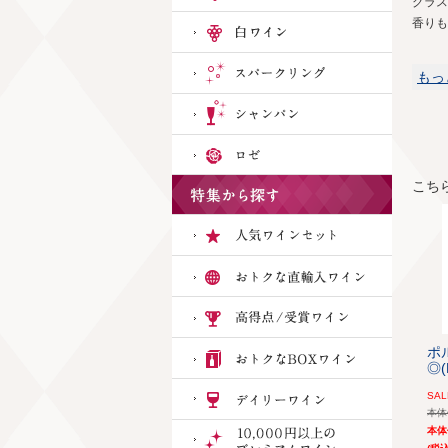
グラス
香りも
もっ
こち
ポ
◎(
SAL
本
本