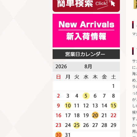
マ
サ
に
海
め
ラ
っ
が
し
候
す
か
用