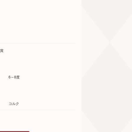
受賞
6～8度
コルク