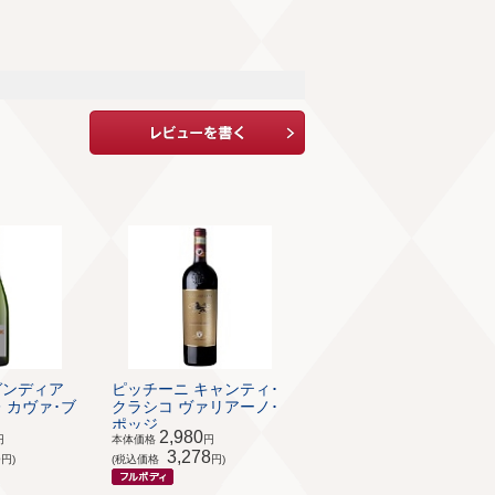
ガンディア
ピッチーニ キャンティ･
 カヴァ･ブ
クラシコ ヴァリアーノ･
ポッジ...
2,980
円
本体価格
円
8
3,278
円)
(税込価格
円)