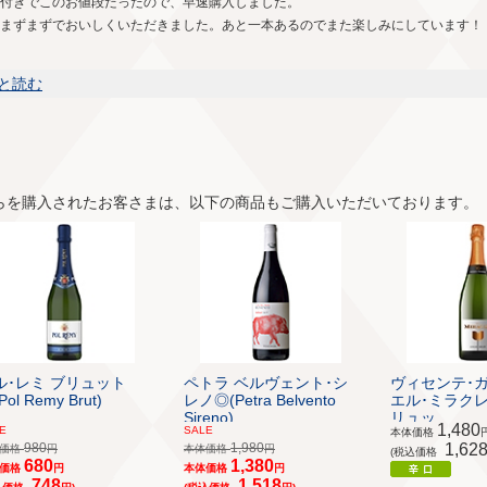
付きでこのお値段だったので、早速購入しました。
まずまずでおいしくいただきました。あと一本あるのでまた楽しみにしています！
と読む
らを購入されたお客さまは、以下の商品もご購入いただいております。
ル･レミ ブリュット
ペトラ ベルヴェント･シ
ヴィセンテ･
Pol Remy Brut)
レノ◎(Petra Belvento
エル･ミラクレ
Sireno)
リュッ...
1,480
E
SALE
本体価格
980
1,980
1,62
体価格
円
本体価格
円
(税込価格
680
1,380
体価格
円
本体価格
円
748
1,518