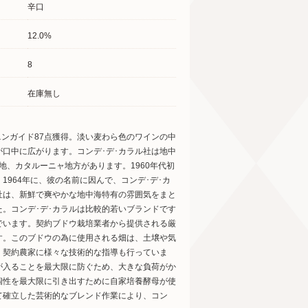
辛口
12.0%
8
在庫無し
ニンガイド87点獲得。淡い麦わら色のワインの中
口中に広がります。コンデ･デ･カラル社は地中
、カタルーニャ地方があります。1960年代初
1964年に、彼の名前に因んで、コンデ･デ･カ
社は、新鮮で爽やかな地中海特有の雰囲気をまと
。コンデ･デ･カラルは比較的若いブランドです
でいます。契約ブドウ栽培業者から提供される厳
す。このブドウの為に使用される畑は、土壌や気
、契約農家に様々な技術的な指導も行っていま
が入ることを最大限に防ぐため、大きな負荷がか
個性を最大限に引き出すために自家培養酵母が使
て確立した芸術的なブレンド作業により、コン