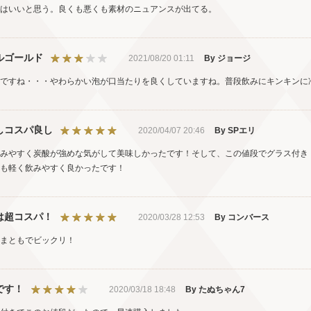
はいいと思う。良くも悪くも素材のニュアンスが出てる。
ルゴールド
2021/08/20 01:11
By ジョージ
ですね・・・やわらかい泡が口当たりを良くしていますね。普段飲みにキンキンに
しコスパ良し
2020/04/07 20:46
By SPエリ
みやすく炭酸が強めな気がして美味しかったです！そして、この値段でグラス付き
も軽く飲みやすく良かったです！
は超コスパ！
2020/03/28 12:53
By コンバース
まともでビックリ！
です！
2020/03/18 18:48
By たぬちゃん7