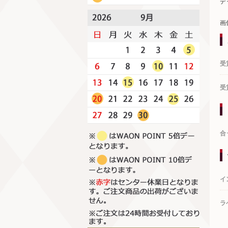
デ
画
受
受
合
イ
ラ