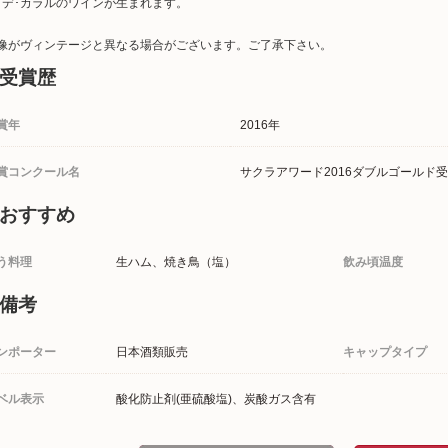
･デ･カラルのワインが生まれます。
像がヴィンテージと異なる場合がございます。ご了承下さい。
受賞歴
賞年
2016年
賞コンクール名
サクラアワード2016ダブルゴールド
おすすめ
う料理
生ハム、焼き鳥（塩）
飲み頃温度
備考
ンポーター
日本酒類販売
キャップタイプ
ベル表示
酸化防止剤(亜硫酸塩)、炭酸ガス含有