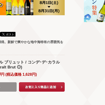
獲得。新鮮で爽やかな地中海特有の雰囲気を
。
ル ブリュット / コンデ･デ･カラル
alt Brut ◎)
0
円 (
税込価格
1,628
円
)