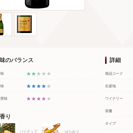
味のバランス
詳細
甘味
商品コード
酸味
生産地
果実味
ワイナリー
容量
香り
タイプ
パイナップ
はちみつ