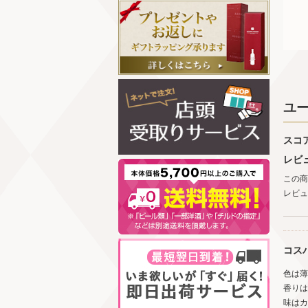
ユ
スコ
レビ
この商
レビュ
コスパ
色は薄
香りは
味はカ