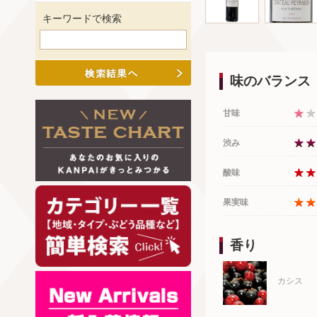
キーワードで検索
味のバランス
甘味
渋み
酸味
果実味
香り
カシス