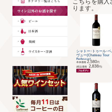
こちらを購入
ります。
シャトー･トゥール･ベ
ヴュー(Chateau Tour
Bellevue)
2,580
本体価格
円
2,838
(税込価格
円)