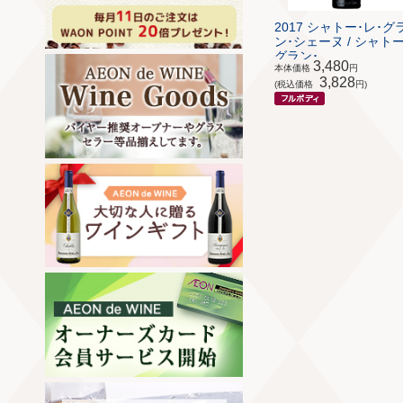
2017 シャトー･レ･グ
ン･シェーヌ / シャトー
グラン･...
3,480
本体価格
円
3,828
(税込価格
円)