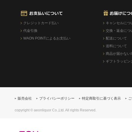
クレジットカード払い
キャンセルにつ
代金引換
交換・返金につ
WAON POINTによるお支払い
配送について
送料について
商品が届かない
ギフトラッピン
販売会社
プライバシーポリシー
特定商取引に基づく表示
ご
copyright © aeonliquor Co.,Ltd. All rights Reserved.