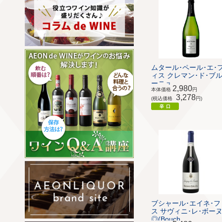
ムタール･ペール･エ･
ィス クレマン･ド･ブ
ーニュ ...
2,980
本体価格
円
3,278
(税込価格
円)
ブシャール･エイネ･フ
ス サヴィニ･レ･ボー
◎(Bouch...