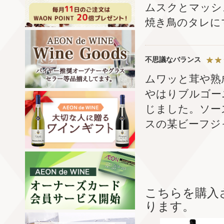
ムスクとマッシ
焼き鳥のタレに
不思議なバランス
ムワッと茸や熟
やはりブルゴー
じました。ソー
スの某ビーフジ
こちらを購入
ります。