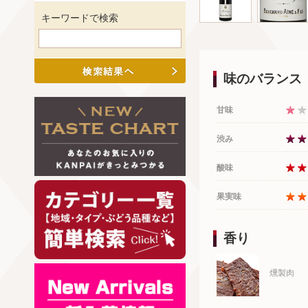
キーワードで検索
味のバランス
甘味
渋み
酸味
果実味
香り
燻製肉