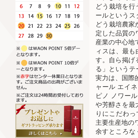
どう栽培を行
ールというス
どう栽培農家
定した品質の
産業の中心地で
ィスは、最も
す。自ら掲げ
る」というテ
実力は、国際
ャール エイ
ピノ ノワー
や芳醇さを最
りにこだわっ
主要生産地の
余すところな