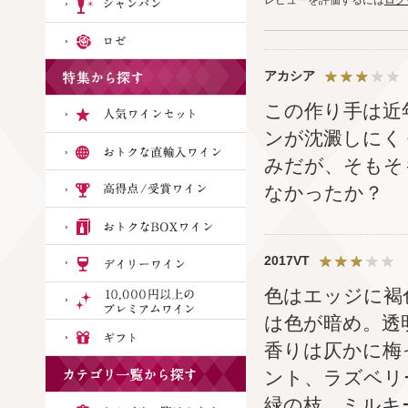
アカシア
この作り手は近
ンが沈澱しにく
みだが、そもそ
なかったか？
2017VT
色はエッジに褐
は色が暗め。透
香りは仄かに梅
ント、ラズベリ
緑の枝。ミルキ