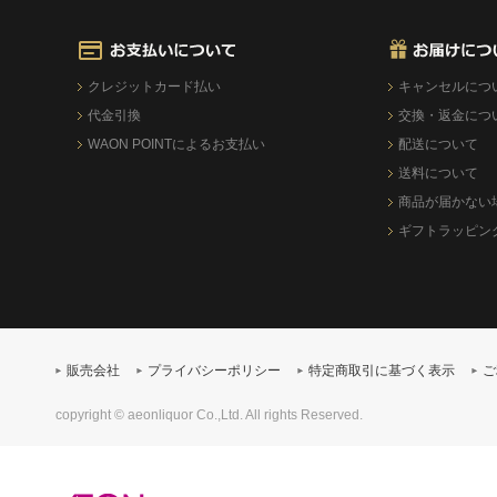
クレジットカード払い
キャンセルにつ
代金引換
交換・返金につ
WAON POINTによるお支払い
配送について
送料について
商品が届かない
ギフトラッピン
販売会社
プライバシーポリシー
特定商取引に基づく表示
ご
copyright © aeonliquor Co.,Ltd. All rights Reserved.