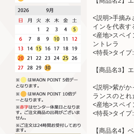
【商品名2】エ
<説明>手摘
インを代表す
<産地>スペ
ントレラ
<特長>タイプ:
【商品名3】エ
<説明>紫が
ランスのとれ
<産地>スペ
<特長>タイプ:
【商品名4】ベ