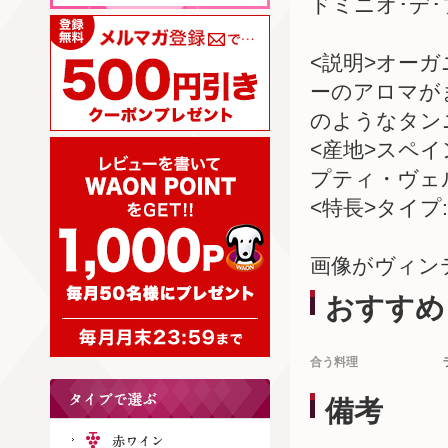
ドミニオ･デ
<説明>オー
ーのアロマが
のようなタン
<産地>スペ
プティ・ヴェ
<特長>タイプ:
画像がヴィン
おすすめ
合う料理
備考