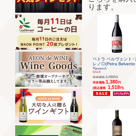
ります。
ペトラ ベルヴェント･
レノ◎(Petra Belvento
Sireno)
SALE
1,980
本体価格
円
1,380
本体価格
円
1,518
(税込価格
円)