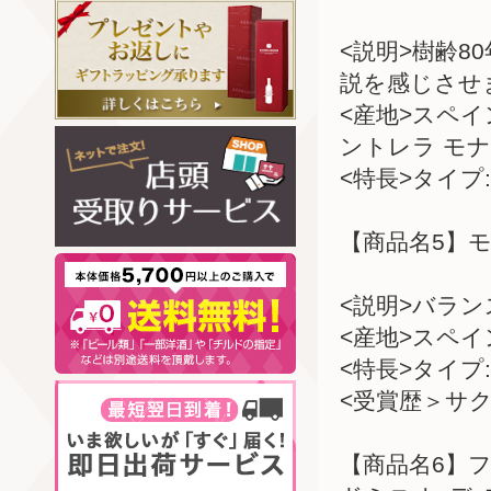
<説明>樹齢
説を感じさせ
<産地>スペ
ントレラ モ
<特長>タイプ:
【商品名5】モ
<説明>バラ
<産地>スペ
<特長>タイプ:
<受賞歴＞サク
【商品名6】フ