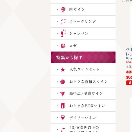
こち
ペ
レノ
Sir
SAL
本
本
(税