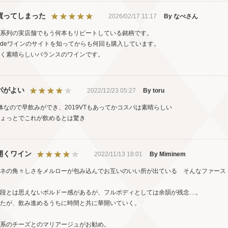
買ってしまった
2026/02/17 11:17
By なべさん
系列の実店舗でもう何本もリピートしている銘柄です。
deワインのサイトを知ってからも何回も購入しています。
く素晴らしいバランスのワインです。
パがよい
2022/12/23 05:27
By toru
体なので早飲みができ、2019VTもあってかコスパは素晴らしい
ょっとでこれが飲めるとは驚き
開くワイン
2022/11/13 18:01
By Miminem
ネの角々しさをメルローが包み込んでお互いのいい所が出ている そんなファース
段とは思えないボルドー感があるが、フルボディとしては余韻が残念…。
たが、飲み進めるうちに時間と共に華開いていく。
系のチーズとのマリアージュがお勧め。