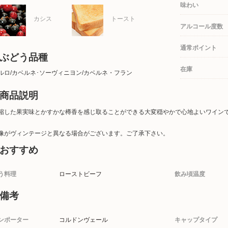
味わい
カシス
トースト
アルコール度数
通常ポイント
ぶどう品種
在庫
ルロ/カベルネ･ソーヴィニヨン/カベルネ・フラン
商品説明
縮した果実味とかすかな樽香を感じ取ることができる大変穏やかで心地よいワイン
像がヴィンテージと異なる場合がございます。ご了承下さい。
おすすめ
う料理
ローストビーフ
飲み頃温度
備考
ンポーター
コルドンヴェール
キャップタイプ