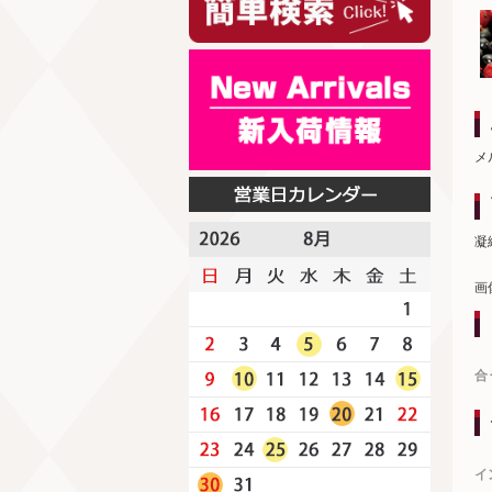
メ
凝
画
合
イ