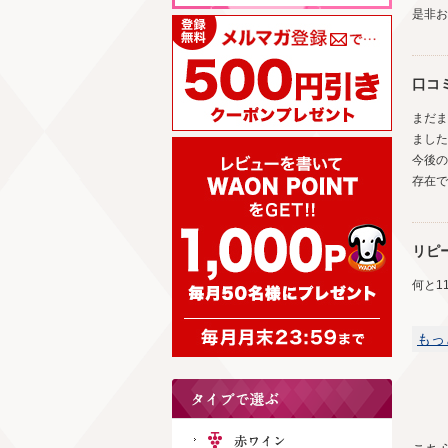
是非お
口コ
まだま
ました
今後の
存在で
リピ
何と1
もっ