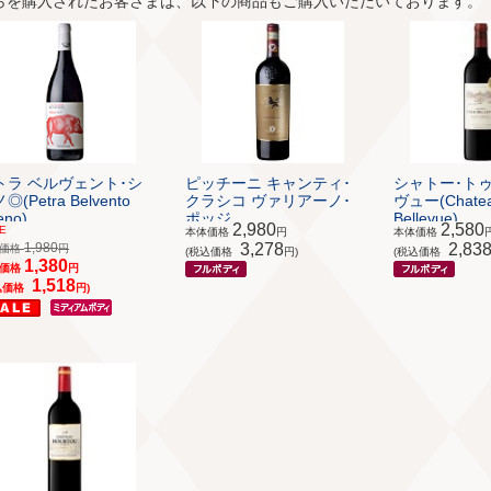
らを購入されたお客さまは、以下の商品もご購入いただいております。
トラ ベルヴェント･シ
ピッチーニ キャンティ･
シャトー･ト
◎(Petra Belvento
クラシコ ヴァリアーノ･
ヴュー(Chatea
eno)
ポッジ...
Bellevue)
2,980
2,580
E
本体価格
円
本体価格
1,980
3,278
2,83
体価格
円
(税込価格
円)
(税込価格
1,380
体価格
円
1,518
込価格
円)