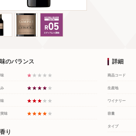
味のバランス
詳細
甘味
商品コード
渋み
生産地
酸味
ワイナリー
果実味
容量
タイプ
香り