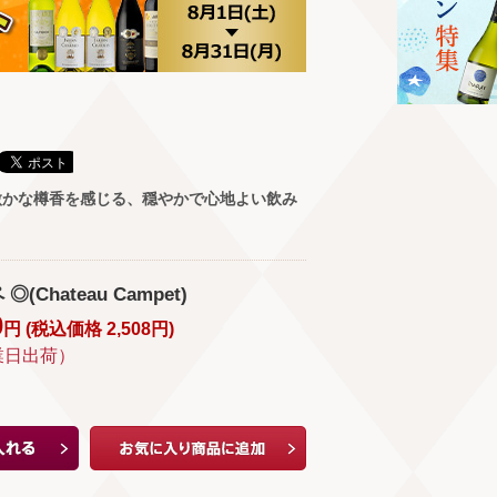
微かな樽香を感じる、穏やかで心地よい飲み
Chateau Campet)
0
円 (
税込価格
2,508
円
)
業日出荷）