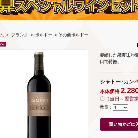
ム
>
フランス
>
ボルドー
> その他ボルドー
凝縮した果実味と
口で特徴。
シャトー･カンペ ◎(
2,28
本体価格
〇（当日～翌営
数量：