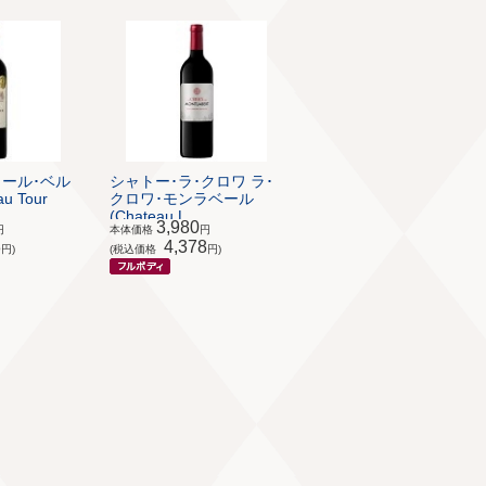
ゥール･ベル
シャトー･ラ･クロワ ラ･
u Tour
クロワ･モンラベール
(Chateau L...
3,980
円
本体価格
円
8
4,378
円)
(税込価格
円)