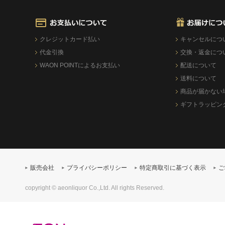
クレジットカード払い
キャンセルにつ
代金引換
交換・返金につ
WAON POINTによるお支払い
配送について
送料について
商品が届かない
ギフトラッピン
販売会社
プライバシーポリシー
特定商取引に基づく表示
ご
copyright © aeonliquor Co.,Ltd. All rights Reserved.