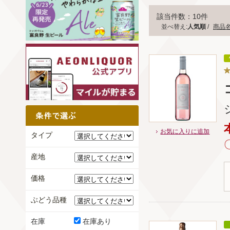
該当件数：10件
並べ替え:
人気順
/
商品
お気に入りに追加
タイプ
産地
価格
ぶどう品種
在庫
在庫あり