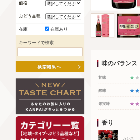
価格
ぶどう品種
在庫
在庫あり
キーワードで検索
味のバランス
甘味
酸味
果実味
香り
カシス