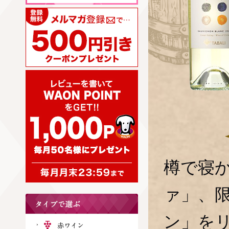
樽で寝
ァ」、
ン」を