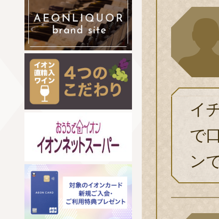
イ
で
ン