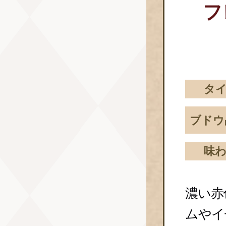
フ
タ
ブドウ
味
濃い赤
ムやイ