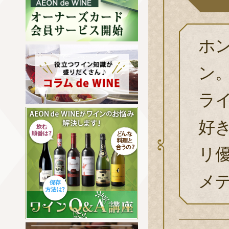
ホ
ン
ラ
好
リ
メデ