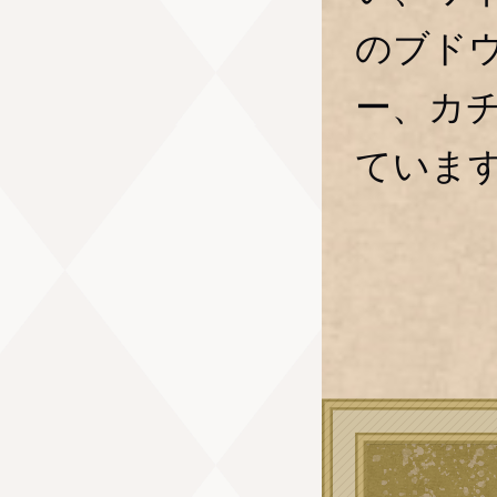
のブド
ー、カ
ていま