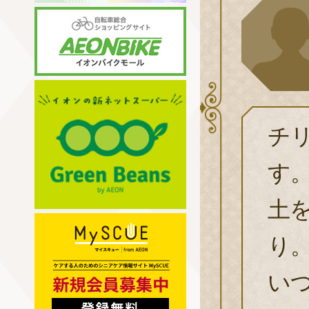
チ
す
土
り
い