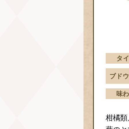
タ
ブドウ
味
柑橘類