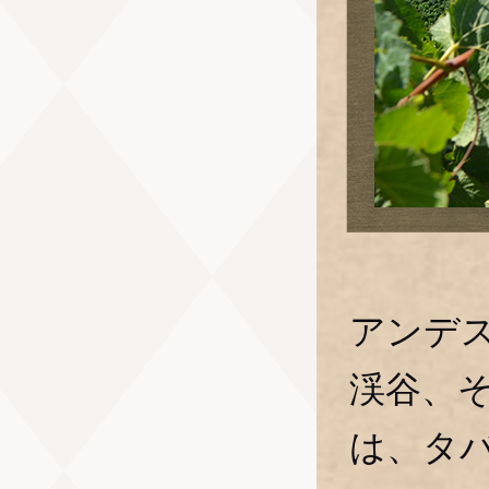
アンデ
渓谷、
は、タ