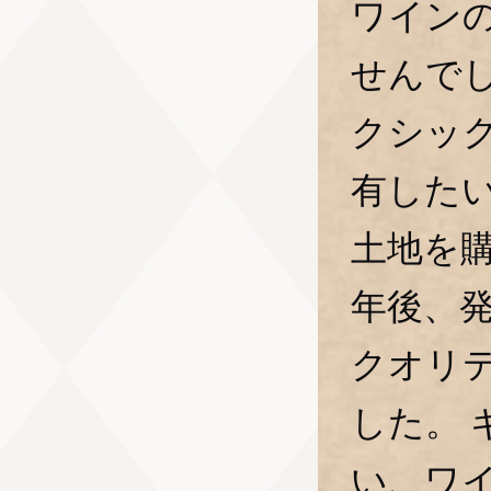
ワイン
せんで
クシッ
有したい
土地を
年後、
クオリ
した。
い、ワ