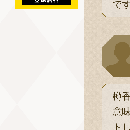
で
樽
意
ト