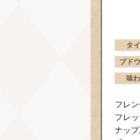
タ
ブド
味
フレン
フレッ
ナップ