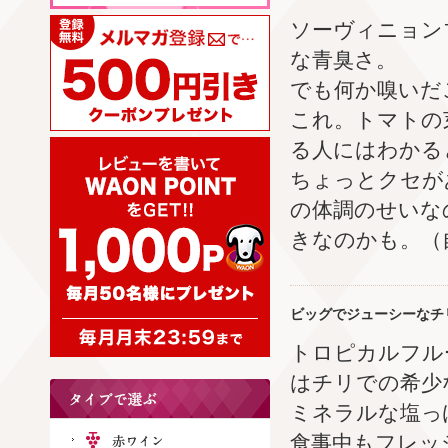
ソーヴィニョン
な青臭さ。
でも何か嗅いだ
これ。トマトの
る人にはわかる
ちょっとクセが
の体調のせいな
きなのかも。（
ビッグでジューシーなチ
トロピカルフル
はチリでの希少
ミネラルな塩っ
食事中もフレッ