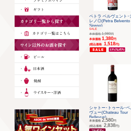
ペトラ ベルヴェント･
レノ◎(Petra Belvento
Sireno)
SALE
1,980
本体価格
円
1,380
本体価格
円
1,518
(税込価格
円)
シャトー･トゥール･ベ
ヴュー(Chateau Tour
Bellevue)
2,580
本体価格
円
2,838
(税込価格
円)