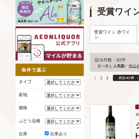
受賞ワイン
受賞ワイン 赤ワイ
ン
該当件数：82件
並べ替え:
人気順
/
商品
1
2
3
タイプ
産地
価格
ぶどう品種
在庫
在庫あり