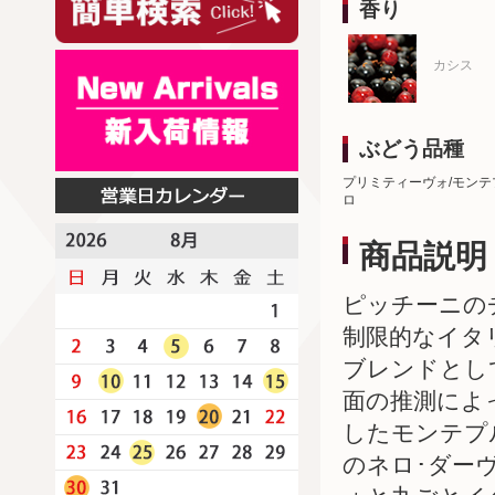
香り
カシス
ぶどう品種
プリミティーヴォ/モンテ
ロ
商品説明
ピッチーニの
制限的なイタ
ブレンドとし
面の推測によ
したモンテプ
のネロ･ダー