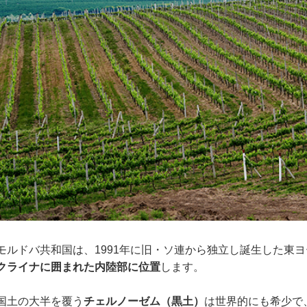
モルドバ共和国は、1991年に旧・ソ連から独立し誕生した東
クライナに囲まれた内陸部に位置
します。
国土の大半を覆う
チェルノーゼム（黒土）
は世界的にも希少で