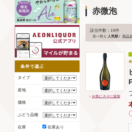
赤微泡
該当件数：19件
並べ替え:
人気順
/
商品
タイプ
産地
お気に入りに追加
価格
ぶどう品種
在庫
在庫あり