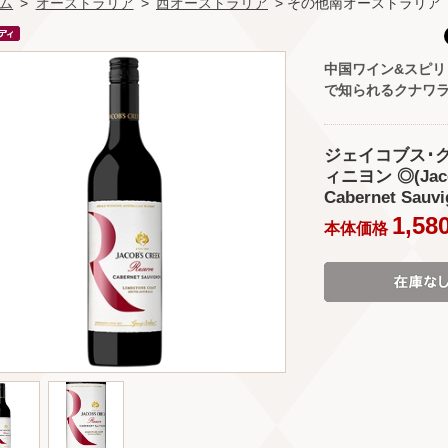
ム
>
オーストラリア
>
西オーストラリア
> その他南オーストラリア
中国ワイン&スピリ
で知られるクナワ
ジェイコブス･ク
ィニヨン ◎(Jacob
Cabernet Sauv
1,58
本体価格