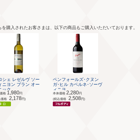
らを購入されたお客さまは、以下の商品もご購入いただいております。
ロシェ レゼルヴ ソー
ペンフォールズ･クヌン
ィニヨン ブラン オー
ガ･ヒル カベルネ･ソーヴ
ック...
ィニヨ...
1,980
2,280
体価格
円
本体価格
円
2,178
2,508
込価格
円)
(税込価格
円)