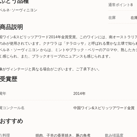
ぶどう品種
通常ポイント
8
ベルネ･ソーヴィニヨン
在庫
在
商品説明
国ワイン&スピリッツアワード2014年金賞受賞。このワインには、南オーストラリ
のみが使用されています。クナワラ は「テラロッサ」と呼ばれる豊かな土壌で知られ
ベルネ・ソーヴィニヨン からは、ミントやブラック・ベリーのアロマや、熟したカ
く感じられ、また、ブラックオリーブのニュアンスも感じられます。
像がヴィンテージと異なる場合がございます。ご了承下さい。
受賞歴
賞年
2014年
賞コンクール名
中国ワイン&スピリッツアワード金賞
おすすめ
う料理
焼肉、子羊の香草焼き、豚の角煮
飲み頃温度