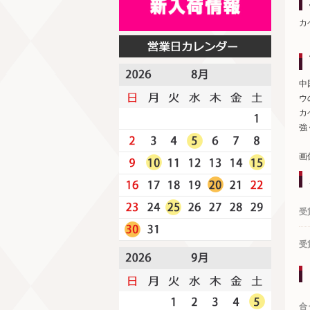
カ
中
ウ
カ
強
画
受
受
合