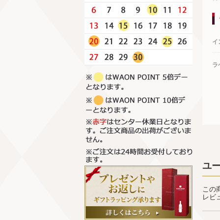
イ
ラ
ユ
この
レビ