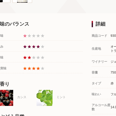
味のバランス
詳細
甘味
商品コード
930
渋み
オ
生産地
ト
酸味
ワイナリー
ジ
果実味
容量
750
香り
タイプ
赤
味わい
フ
カシス
ミント
アルコール度
14.
数