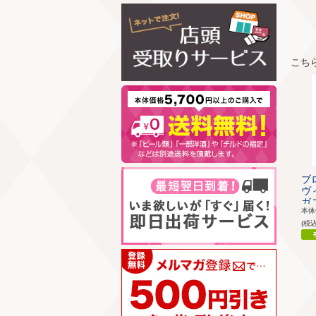
こち
ブ
ヴ
ガニ
本
(税