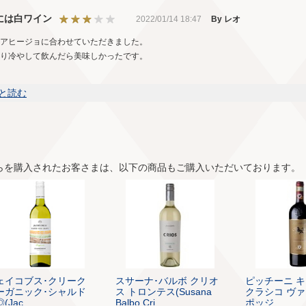
には白ワイン
2022/01/14 18:47
By レオ
アヒージョに合わせていただきました。
り冷やして飲んだら美味しかったです。
と読む
らを購入されたお客さまは、以下の商品もご購入いただいております。
ェイコブス･クリーク
スサーナ･バルボ クリオ
ピッチーニ キ
ーガニック･シャルド
ス トロンテス(Susana
クラシコ ヴァ
(Jac...
Balbo Cri...
ポッジ...