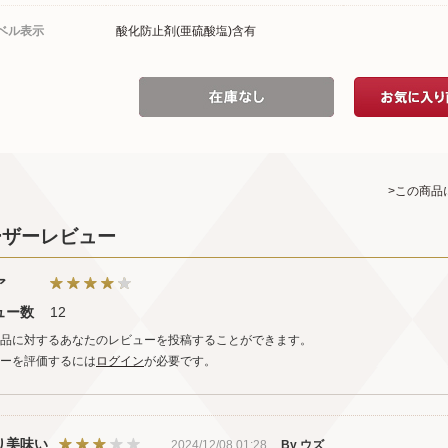
ベル表示
酸化防止剤(亜硫酸塩)含有
>この商品
ーザーレビュー
ア
ュー数
12
品に対するあなたのレビューを投稿することができます。
ーを評価するには
ログイン
が必要です。
り美味い
2024/12/08 01:28
By ウズ