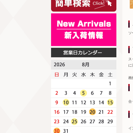
ソ
ス
に
画
合
イ