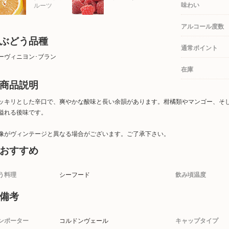
味わい
ルーツ
アルコール度数
ぶどう品種
通常ポイント
ーヴィニヨン･ブラン
在庫
商品説明
ッキリとした辛口で、爽やかな酸味と長い余韻があります。柑橘類やマンゴー、そ
溢れる後味です。
像がヴィンテージと異なる場合がございます。ご了承下さい。
おすすめ
う料理
シーフード
飲み頃温度
備考
ンポーター
コルドンヴェール
キャップタイプ