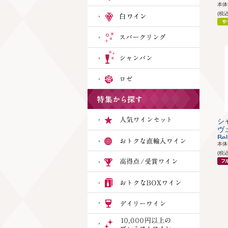
本
(税
シ
ヴュ
Bel
本
(税