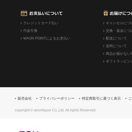
クレジットカード払い
キャンセルにつ
代金引換
交換・返金につ
WAON POINTによるお支払い
配送について
送料について
商品が届かない
ギフトラッピン
販売会社
プライバシーポリシー
特定商取引に基づく表示
ご
copyright © aeonliquor Co.,Ltd. All rights Reserved.