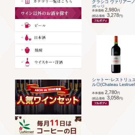
クラシコ ヴァリアーノ
ポッジ...
2,980
本体価格
円
3,278
(税込価格
円)
シャトー･レストリュ
ル◎(Chateau Lestruel
2,780
本体価格
円
3,058
(税込価格
円)