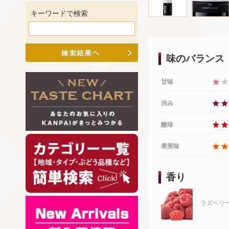
キーワードで検索
味のバランス
甘味
渋み
酸味
果実味
香り
ラズベリ