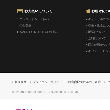
クレジットカード払い
キャンセルにつ
代金引換
交換・返金につ
WAON POINTによるお支払い
配送について
送料について
商品が届かない
ギフトラッピン
販売会社
プライバシーポリシー
特定商取引に基づく表示
ご
copyright © aeonliquor Co.,Ltd. All rights Reserved.