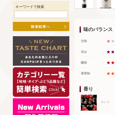
キーワードで検索
味のバランス
甘味
渋み
酸味
果実味
香り
カシス