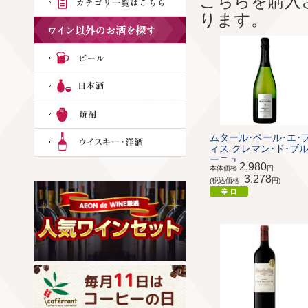
こちらを購入
ります。
ムタール･ペール･エ･
ィス クレマン･ド･ブ
ーニュ ...
2,980
本体価格
円
3,278
(税込価格
円)