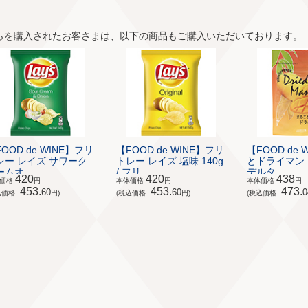
らを購入されたお客さまは、以下の商品もご購入いただいております。
OOD de WINE】フリ
【FOOD de WINE】フリ
【FOOD de 
レー レイズ サワーク
トレー レイズ 塩味 140g
とドライマンゴー
ムオ...
/ フリ...
デルタ...
420
420
438
体価格
円
本体価格
円
本体価格
円
453.
453.
473.
60
60
0
込価格
円)
(税込価格
円)
(税込価格