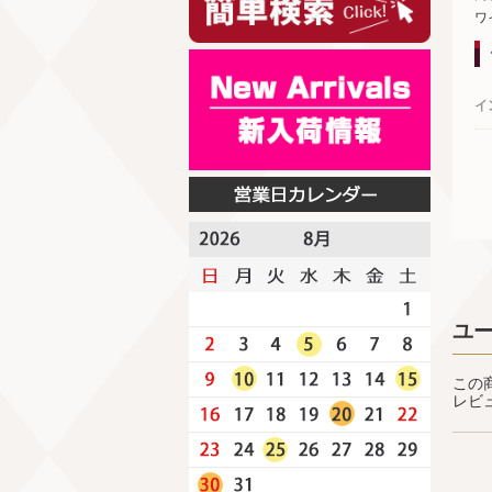
ワ
イ
ユ
この
レビ