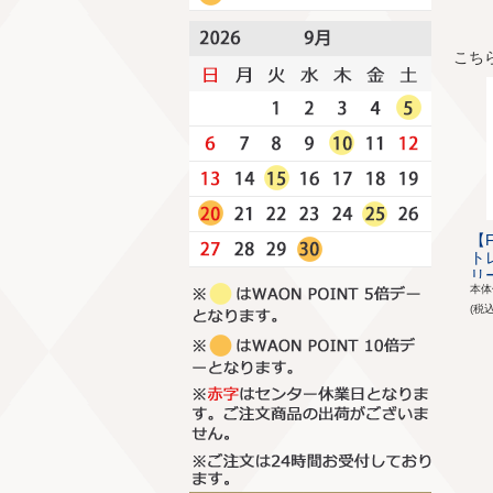
こち
【F
ト
リー
本
(税