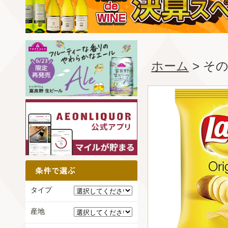
ホーム
> そ
タイプ
産地