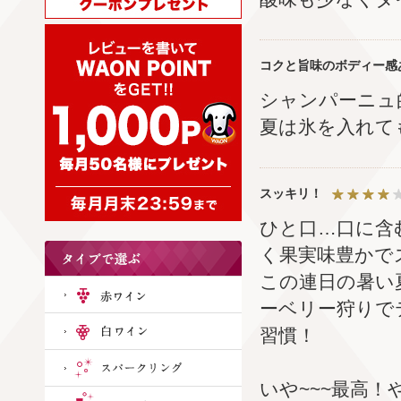
コクと旨味のボディー感
シャンパーニュ
夏は氷を入れて
スッキリ！
ひと口…口に含
く果実味豊かで
この連日の暑い
ーベリー狩りで
習慣！
いや~~~最高