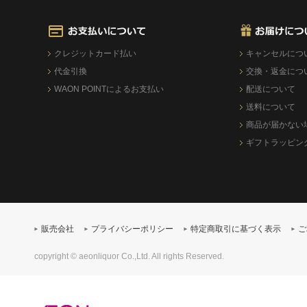
クレジットカード払い
キャンセルにつ
代金引換
交換・返金につ
WAON POINTによるお支払い
配送について
送料について
商品が届かない
ギフトラッピン
販売会社
プライバシーポリシー
特定商取引に基づく表示
ご
copyright © aeonliquor Co.,Ltd. All rights Reserved.