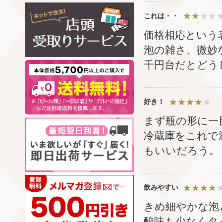
これは・・
価格相応という
泡の雑さ、微妙
千円台だとどう
好き！
まず瓶の形に一
冷蔵庫をこれで
もいいだろう。
飲みやすい
きめ細やかな泡
酸味も少なくタ