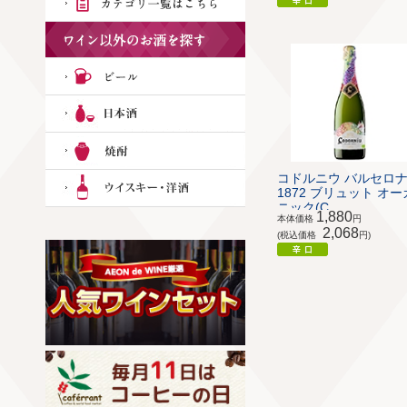
コドルニウ バルセロ
1872 ブリュット オー
ニック(C...
1,880
本体価格
円
2,068
(税込価格
円)