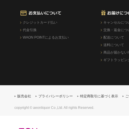
クレジットカード払い
キャンセルにつ
代金引換
交換・返金につ
WAON POINTによるお支払い
配送について
送料について
商品が届かない
ギフトラッピン
販売会社
プライバシーポリシー
特定商取引に基づく表示
ご
copyright © aeonliquor Co.,Ltd. All rights Reserved.