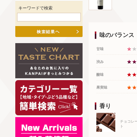
キーワードで検索
味のバランス
甘味
渋み
酸味
果実味
香り
チョコレ
ト