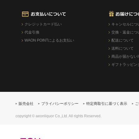
クレジットカード払い
キャンセルにつ
代金引換
交換・返金につ
WAON POINTによるお支払い
配送について
送料について
商品が届かない
ギフトラッピン
販売会社
プライバシーポリシー
特定商取引に基づく表示
ご
copyright © aeonliquor Co.,Ltd. All rights Reserved.