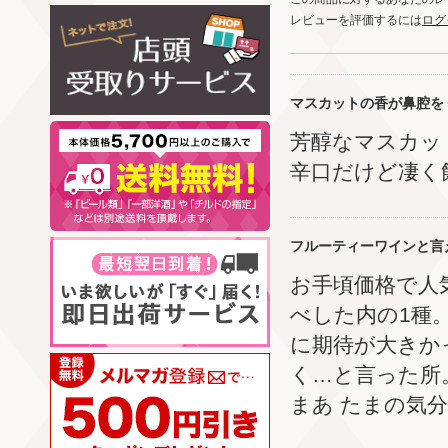
レビューを評価するには
ログ
マスカットの香が鼻腔を
芳醇なマスカッ
辛口だけど凄く
フルーティーワインと言
お手頃価格で人
べした内の1種
に期待が大きか
く…と言った所
まあ たまの気