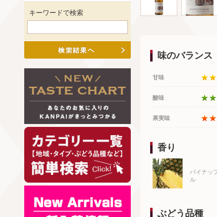
キーワードで検索
味のバランス
甘味
酸味
果実味
香り
パイナッ
ル
ぶどう品種