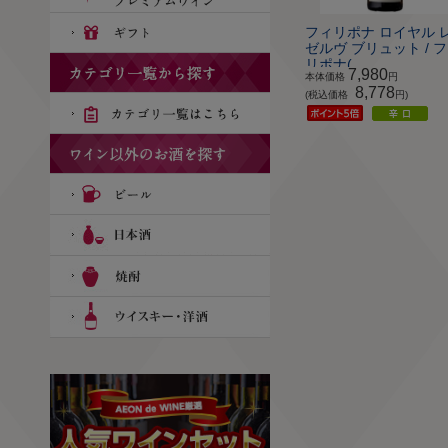
フィリポナ ロイヤル 
ゼルヴ ブリュット / 
リポナ(...
7,980
本体価格
円
8,778
(税込価格
円)