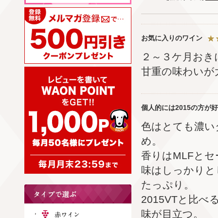
お気に入りのワイン
２～３ケ月おき
甘重の味わいが
個人的には2015の方が
色はとても濃い
め。
香りはMLFと
味はしっかりと
たっぷり。
2015VTと比
味が目立つ。