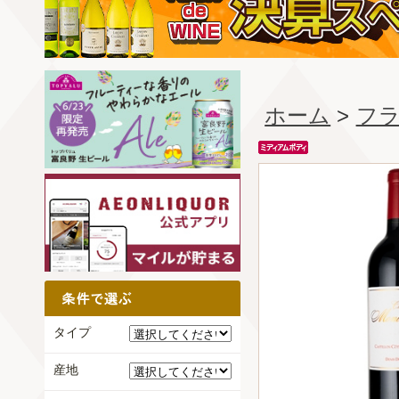
ホーム
>
フ
タイプ
産地