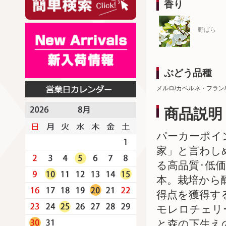
香り
野ばら
ぶどう品種
メルロ/カベルネ・フラン
商品説明
パーカーポイ
家」と言わし
る高品質･低
本。栽培から
得点を獲得す
モレロチェリ
と森の下生え