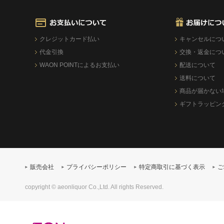
クレジットカード払い
キャンセルにつ
代金引換
交換・返金につ
WAON POINTによるお支払い
配送について
送料について
商品が届かない
ギフトラッピン
販売会社
プライバシーポリシー
特定商取引に基づく表示
ご
copyright © aeonliquor Co.,Ltd. All rights Reserved.