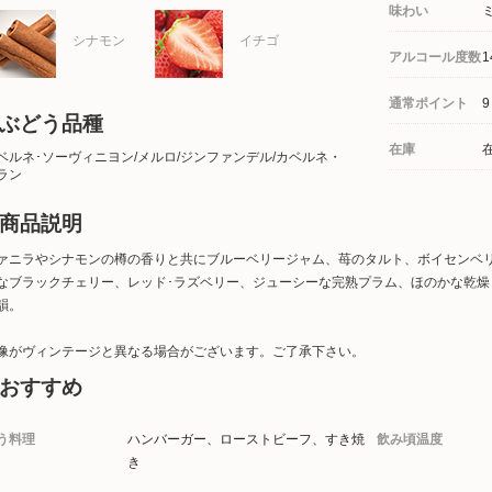
味わい
シナモン
イチゴ
アルコール度数
1
通常ポイント
9
ぶどう品種
在庫
ベルネ･ソーヴィニヨン/メルロ/ジンファンデル/カベルネ・
ラン
商品説明
ァニラやシナモンの樽の香りと共にブルーベリージャム、苺のタルト、ボイセンベ
なブラックチェリー、レッド･ラズベリー、ジューシーな完熟プラム、ほのかな乾
韻。
像がヴィンテージと異なる場合がございます。ご了承下さい。
おすすめ
う料理
ハンバーガー、ローストビーフ、すき焼
飲み頃温度
き