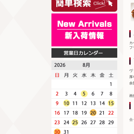
カ
フ
ヴ
厚
余
画
合