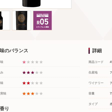
味のバランス
詳細
甘味
商品コード
4
渋み
生産地
酸味
ワイナリー
果実味
容量
7
タイプ
香り