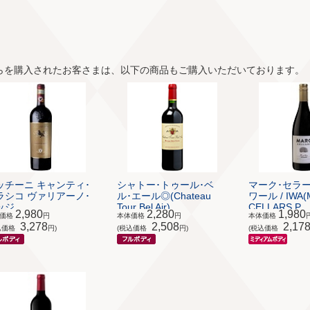
らを購入されたお客さまは、以下の商品もご購入いただいております。
ッチーニ キャンティ･
シャトー･トゥール･ベ
マーク･セラー
ラシコ ヴァリアーノ･
ル･エール◎(Chateau
ワール / IWA
ジ...
Tour Bel Air)
CELLARS P...
2,980
2,280
1,980
体価格
円
本体価格
円
本体価格
3,278
2,508
2,17
込価格
円)
(税込価格
円)
(税込価格