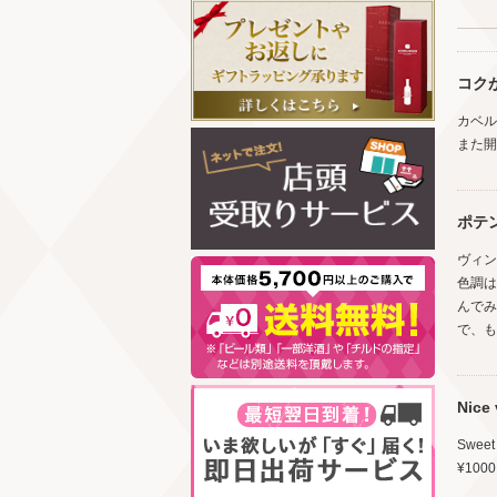
コク
カベル
また開
ポテ
ヴィン
色調は
んでみ
で、も
Nice 
Sweet 
¥1000