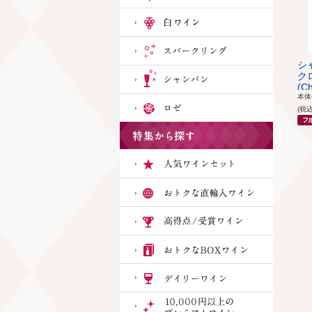
シ
ク
(Ch
本
(税