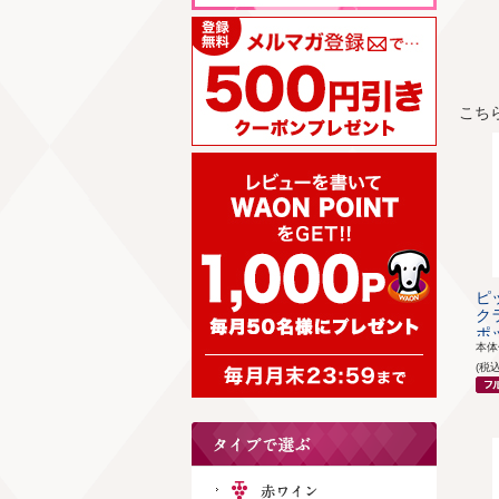
こち
ピ
ク
ポッ
本
(税