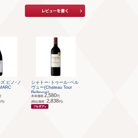
ズ ピノ･ノ
シャトー･トゥール･ベル
(MARC
ヴュー(Chateau Tour
Bellevue)
2,580
円
本体価格
円
8
2,838
円)
(税込価格
円)