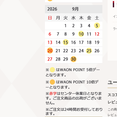
イ
ラ
ユ
スコ
レビ
この商
レビュ