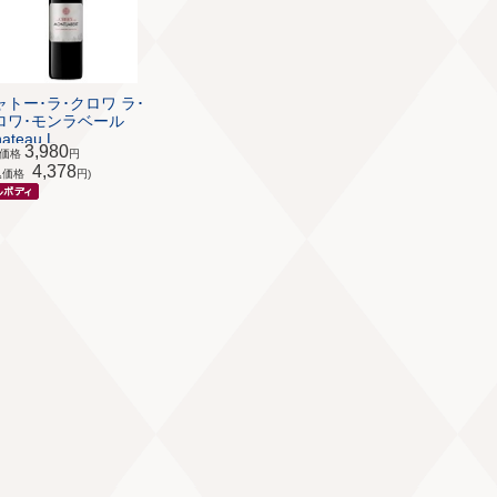
ャトー･ラ･クロワ ラ･
ロワ･モンラベール
ateau L...
3,980
体価格
円
4,378
込価格
円)