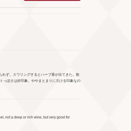
。
られず。スワリングするとハーブ香が出てきた。飲
ートっぽさは好印象。ややまとまりに欠ける印象なの
el, not a deep or rich wine, but very good for