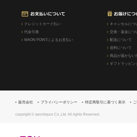
クレジットカード払い
キャンセルにつ
代金引換
交換・返金につ
WAON POINTによるお支払い
配送について
送料について
商品が届かない
ギフトラッピン
販売会社
プライバシーポリシー
特定商取引に基づく表示
ご
copyright © aeonliquor Co.,Ltd. All rights Reserved.