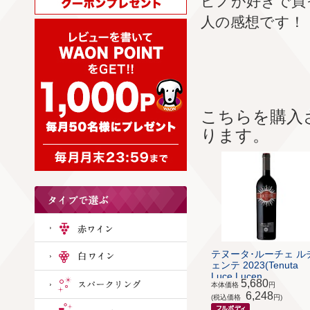
ピノが好きで買
人の感想です！
こちらを購入
ります。
テヌータ･ルーチェ ル
ェンテ 2023(Tenuta
Luce Lucen...
5,680
本体価格
円
6,248
(税込価格
円)