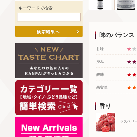
キーワードで検索
味のバランス
甘味
渋み
酸味
果実味
香り
ラズベリ