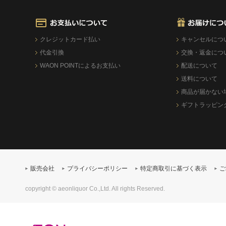
クレジットカード払い
キャンセルにつ
代金引換
交換・返金につ
WAON POINTによるお支払い
配送について
送料について
商品が届かない
ギフトラッピン
販売会社
プライバシーポリシー
特定商取引に基づく表示
ご
copyright © aeonliquor Co.,Ltd. All rights Reserved.