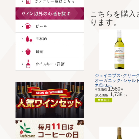
こちらを購入
ります。
ジェイコブス･クリー
オーガニック･シャル
ネ◎(Jac...
1,580
本体価格
円
1,738
(税込価格
円)