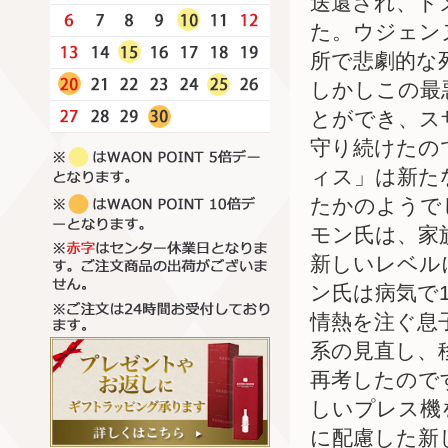
送還され、ド
た。ウジェン
所で悲劇的な
しかしこの最
とができ、ス
守り続けたの
ィス」は新た
たかのようで
モン氏は、家
新しいレベル
ン氏は病気で
情熱を注ぐ息
系の見直し、
再考したので
しいプレス機
に配慮した新