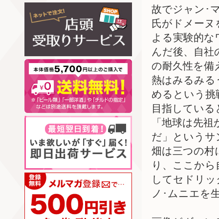
故でジャン･
氏がドメーヌ
よる実験的な
んだ後、自社
の耐久性を備
熱はみるみる
めるという挑
目指している
「地球は先祖
だ」というサ
畑は三つの村
り、ここから
してセドリッ
ノ･ムニエを