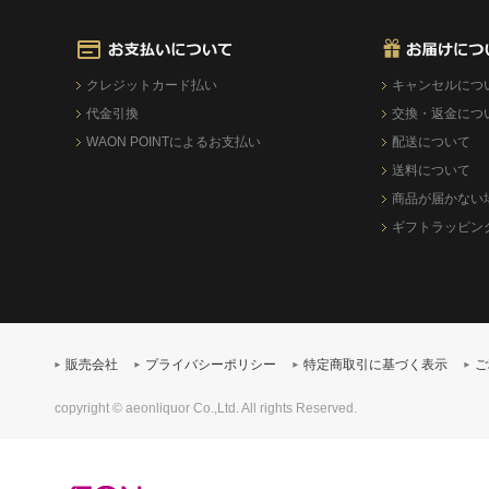
クレジットカード払い
キャンセルにつ
代金引換
交換・返金につ
WAON POINTによるお支払い
配送について
送料について
商品が届かない
ギフトラッピン
販売会社
プライバシーポリシー
特定商取引に基づく表示
ご
copyright © aeonliquor Co.,Ltd. All rights Reserved.