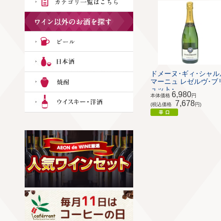
ドメーヌ･ギィ･シャル
マーニュ レゼルヴ･ブ
ュット･...
6,980
本体価格
円
7,678
(税込価格
円)